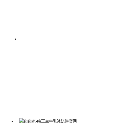
400-024-0501
地址：辽宁省沈阳市沈北新区宏业街61-1号2楼