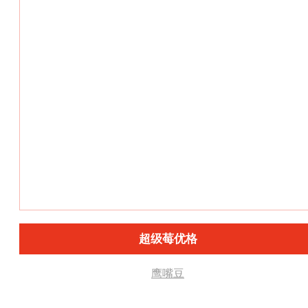
超级莓优格
鹰嘴豆