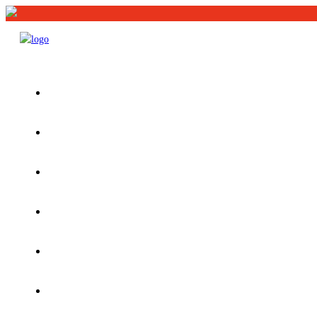
首页
关于我们
产品系列
合作加盟
新闻资讯
联系我们